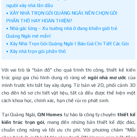
người xây nhà lần đầu
XÂY NHÀ TRỌN GÓI QUẢNG NGÃI: NÊN CHỌN GÓI
PHẦN THÔ HAY HOÀN THIỆN?
Nhà gác lửng – Xu hướng nhà ở đang khiến giới trẻ
Quảng Ngãi mê mẩn!
Xây Nhà Trọn Gói Quảng Ngãi | Báo Giá Chi Tiết Các Gói
Xây nhà trọn gói phần thô
Với vai trò là “bản đồ” cho quá trình thi công, thiết kế kiến
trúc giúp gia chủ hình dung rõ ràng về
ngôi nhà mơ ước
của
mình trước khi bắt tay xây dựng. Từ bản vẽ 2D, phối cảnh 3D
cho đến hồ sơ chi tiết vật liệu, tất cả đều được thể hiện một
cách khoa học, chính xác, hạn chế rủi ro phát sinh.
Tại Quảng Ngãi,
QN Homes
tự hào là công ty chuyên
thiết kế
kiến trúc trọn gói
, mang đến những bản thiết kế độc đáo,
chuẩn công năng và tối ưu chi phí. Với phương châm “Mỗi