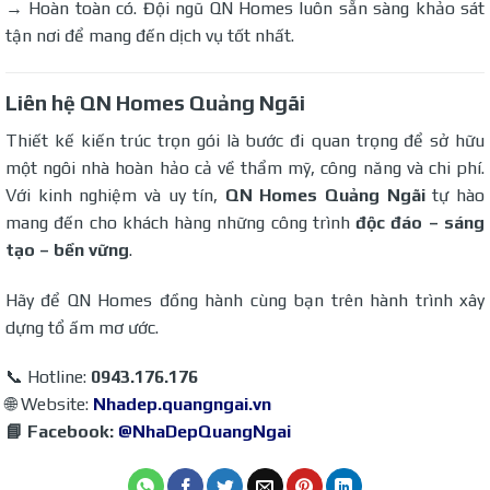
→ Hoàn toàn có. Đội ngũ QN Homes luôn sẵn sàng khảo sát
tận nơi để mang đến dịch vụ tốt nhất.
Liên hệ QN Homes Quảng Ngãi
Thiết kế kiến trúc trọn gói là bước đi quan trọng để sở hữu
một ngôi nhà hoàn hảo cả về thẩm mỹ, công năng và chi phí.
Với kinh nghiệm và uy tín,
QN Homes Quảng Ngãi
tự hào
mang đến cho khách hàng những công trình
độc đáo – sáng
tạo – bền vững
.
Hãy để QN Homes đồng hành cùng bạn trên hành trình xây
dựng tổ ấm mơ ước.
📞 Hotline:
0943.176.176
🌐 Website:
Nhadep.quangngai.vn
📘 Facebook:
@NhaDepQuangNgai