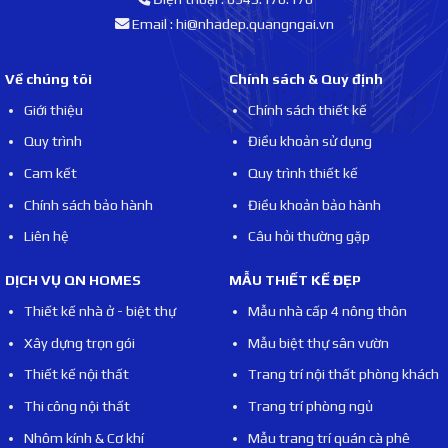
Email : hi@nhadep.quangngai.vn
Về chúng tôi
Chính sách & Quy định
Giới thiệu
Chính sách thiết kế
Quy trình
Điều khoản sử dụng
Cam kết
Quy trình thiết kế
Chính sách bảo hành
Điều khoản bảo hành
Liên hệ
Câu hỏi thường gặp
DỊCH VỤ QN HOMES
MẪU THIẾT KẾ ĐẸP
Thiết kế nhà ở - biệt thự
Mẫu nhà cấp 4 nông thôn
Xây dựng trọn gói
Mẫu biệt thự sân vườn
Thiết kế nội thất
Trang trí nội thất phòng khách
Thi công nội thất
Trang trí phòng ngủ
Nhôm kính & Cơ khí
Mẫu trang trí quán cà phê