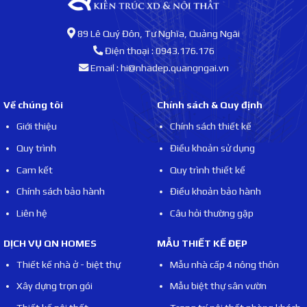
89 Lê Quý Đôn, Tư Nghĩa, Quảng Ngãi
Điện thoại : 0943.176.176
Email : hi@nhadep.quangngai.vn
Về chúng tôi
Chính sách & Quy định
Giới thiệu
Chính sách thiết kế
Quy trình
Điều khoản sử dụng
Cam kết
Quy trình thiết kế
Chính sách bảo hành
Điều khoản bảo hành
Liên hệ
Câu hỏi thường gặp
DỊCH VỤ QN HOMES
MẪU THIẾT KẾ ĐẸP
Thiết kế nhà ở - biệt thự
Mẫu nhà cấp 4 nông thôn
Xây dựng trọn gói
Mẫu biệt thự sân vườn