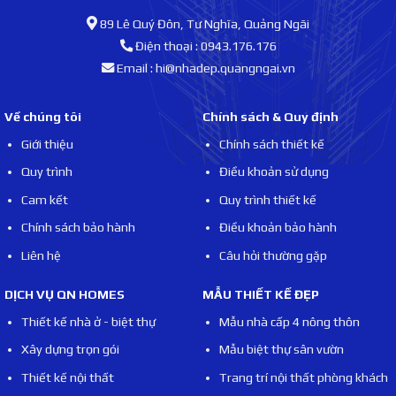
89 Lê Quý Đôn, Tư Nghĩa, Quảng Ngãi
Điện thoại : 0943.176.176
Email : hi@nhadep.quangngai.vn
Về chúng tôi
Chính sách & Quy định
Giới thiệu
Chính sách thiết kế
Quy trình
Điều khoản sử dụng
Cam kết
Quy trình thiết kế
Chính sách bảo hành
Điều khoản bảo hành
Liên hệ
Câu hỏi thường gặp
DỊCH VỤ QN HOMES
MẪU THIẾT KẾ ĐẸP
Thiết kế nhà ở - biệt thự
Mẫu nhà cấp 4 nông thôn
Xây dựng trọn gói
Mẫu biệt thự sân vườn
Thiết kế nội thất
Trang trí nội thất phòng khách