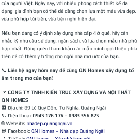
của người Việt. Ngày nay, với nhiều phong cách thiết kế đa
dạng, gia đình bạn có thể dễ dàng chọn lựa một mẫu vừa đẹp,
vừa phù hợp túi tiền, vừa tiện nghi hiện đại.
Nếu bạn đang có ý định xây dựng nhà cấp 4 ở quê, hãy cân
nhắc kỹ nhu cầu sử dụng, ngân sách, và lựa chọn mẫu nhà phù
hợp nhất. Đừng quên tham khảo các mẫu mình giới thiệu phía
trên để có thêm ý tưởng cho ngôi nhà mơ ước của bạn.
📞
Liên hệ ngay hôm nay để cùng QN Homes xây dựng tổ
ấm trong mơ của bạn!
📌
CÔNG TY TNHH KIẾN TRÚC XÂY DỰNG VÀ NỘI THẤT
QN HOMES
🏢 Địa chỉ: 89 Lê Quý Đôn, Tư Nghĩa, Quảng Ngãi
📞 Điện thoại:
0943 176 176 – 0983 356 873
🌐 Website:
nhadep.quangngai.vn
📘 Facebook:
QN Homes – Nhà đẹp Quảng Ngãi
🎵 TikTok:
QN Homes – Xây nhà trọn gói